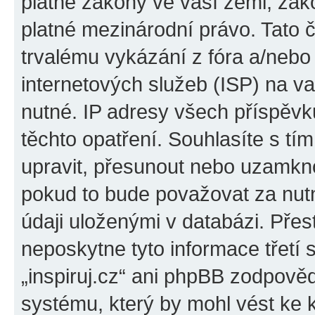
platné zákony ve vaší zemi, zákon
platné mezinárodní právo. Tato 
trvalému vykázání z fóra a/neb
internetových služeb (ISP) na v
nutné. IP adresy všech příspěvk
těchto opatření. Souhlasíte s tím
upravit, přesunout nebo uzamkno
pokud to bude považovat za nutn
údaji uloženými v databázi. Přes
neposkytne tyto informace třetí
„inspiruj.cz“ ani phpBB zodpověd
systému, který by mohl vést ke 