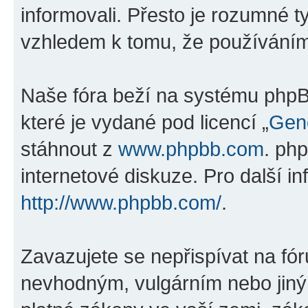
informovali. Přesto je rozumné 
vzhledem k tomu, že používáním „
Naše fóra beží na systému phpBB
které je vydané pod licencí „
Gene
stáhnout z
www.phpbb.com
. ph
internetové diskuze. Pro další i
http://www.phpbb.com/
.
Zavazujete se nepřispívat na fó
nevhodným, vulgárním nebo jiný