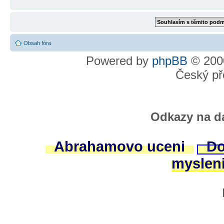
Obsah fóra
Powered by
phpBB
© 2000
Český př
Odkazy na da
Abrahamovo uceni
Do
myslen