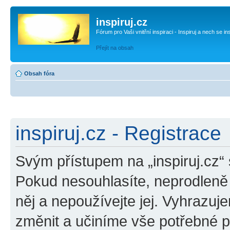
inspiruj.cz
Fórum pro Vaši vnitřní inspiraci - Inspiruj a nech se in
Přejít na obsah
Obsah fóra
inspiruj.cz - Registrace
Svým přístupem na „inspiruj.cz“
Pokud nesouhlasíte, neprodleně o
něj a nepoužívejte jej. Vyhrazuj
změnit a učiníme vše potřebné 