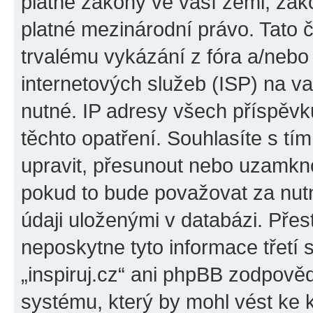
platné zákony ve vaší zemi, zákon
platné mezinárodní právo. Tato 
trvalému vykázání z fóra a/neb
internetových služeb (ISP) na v
nutné. IP adresy všech příspěvk
těchto opatření. Souhlasíte s tím
upravit, přesunout nebo uzamkno
pokud to bude považovat za nutn
údaji uloženými v databázi. Přes
neposkytne tyto informace třetí
„inspiruj.cz“ ani phpBB zodpověd
systému, který by mohl vést ke 