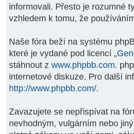
informovali. Přesto je rozumné 
vzhledem k tomu, že používáním „
Naše fóra beží na systému phpBB
které je vydané pod licencí „
Gene
stáhnout z
www.phpbb.com
. ph
internetové diskuze. Pro další i
http://www.phpbb.com/
.
Zavazujete se nepřispívat na fó
nevhodným, vulgárním nebo jiný