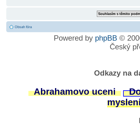
Obsah fóra
Powered by
phpBB
© 2000
Český př
Odkazy na da
Abrahamovo uceni
Do
myslen