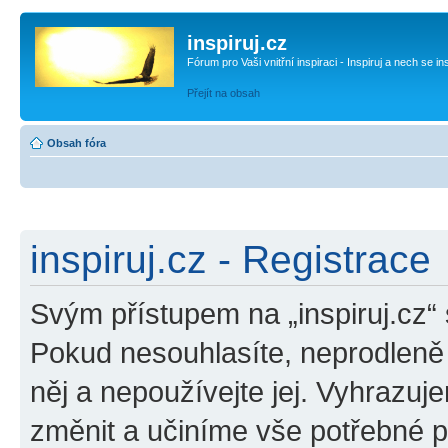
inspiruj.cz
Fórum pro Vaši vnitřní inspiraci - Inspiruj a nech se in
Přejít na obsah
Obsah fóra
inspiruj.cz - Registrace
Svým přístupem na „inspiruj.cz“
Pokud nesouhlasíte, neprodleně o
něj a nepoužívejte jej. Vyhrazuj
změnit a učiníme vše potřebné 