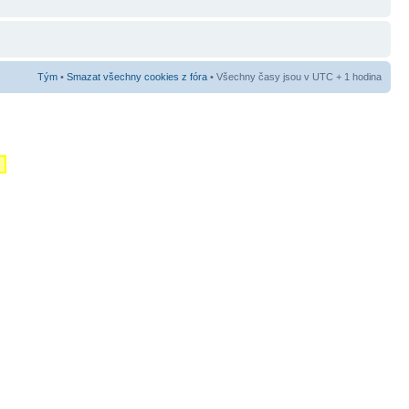
Tým
•
Smazat všechny cookies z fóra
• Všechny časy jsou v UTC + 1 hodina
m