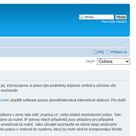
Pokročilé hledání
FAQ
Přihlásit se
Jazyk:
 jej. Vyhrazujeme si právo tyto podmínky kdykoliv změnit a učiníme vše
 souhlasíte.
b.com
. phpBB software pouze zprostředkovává internetové diskuze. Pro další
kony v zemi, kde sídlí „inspiruj.cz“, nebo platné mezinárodní právo. Tato
náno za nutné. IP adresy všech příspěvků jsou ukládány pro případné
e považovat za nutné. Jako uživatel souhlasíte se všemi údaji uloženými
liv pokus o vniknutí do systému, který by mohl vést ke kompromitaci těchto