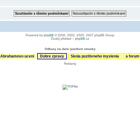
Powered by
phpBB
© 2000, 2002, 2005, 2007 phpBB Group
Český překlad –
phpBB.cz
Odkazy na dalsi pozitivni stranky
Abrahamovo uceni
Dobre zpravy
Skola pozitivneho myslenia
a foru
Reklamy