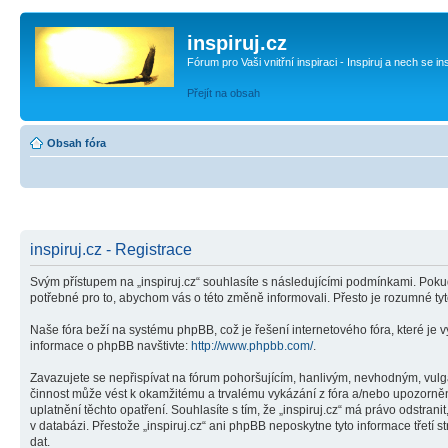
inspiruj.cz
Fórum pro Vaši vnitřní inspiraci - Inspiruj a nech se in
Přejít na obsah
Obsah fóra
inspiruj.cz - Registrace
Svým přístupem na „inspiruj.cz“ souhlasíte s následujícími podmínkami. Pokud
potřebné pro to, abychom vás o této změně informovali. Přesto je rozumné ty
Naše fóra beží na systému phpBB, což je řešení internetového fóra, které je v
informace o phpBB navštivte:
http://www.phpbb.com/
.
Zavazujete se nepřispívat na fórum pohoršujícím, hanlivým, nevhodným, vulgár
činnost může vést k okamžitému a trvalému vykázání z fóra a/nebo upozorněn
uplatnění těchto opatření. Souhlasíte s tím, že „inspiruj.cz“ má právo odstr
v databázi. Přestože „inspiruj.cz“ ani phpBB neposkytne tyto informace třetí
dat.