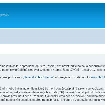
spirovat.
 nesouhlasíte, neprodleně opusťte „inspiruj.cz“, nevstupujte na něj a nepoužívejte
to podmínky průběžně sledovat vzhledem k tomu, že používáním „inspiruj.cz“ s nimi
ydané pod licencí „
General Public License
“ a které je možno stáhnout z
www.phpb
ním nebo jiným materiálem, který by mohl porušovat platné zákony ve vaší zemi, zá
í vašeho poskytovatele internetových služeb (ISP) na vaši činnost, pokud bude uz
anit, upravit, přesunout nebo uzamknout jakékoliv téma nebo příspěvek, pokud to bud
 straně nebo cizím osobám, nepřebírá „inspiruj.cz“ ani phpBB zodpovědnost za jakýko