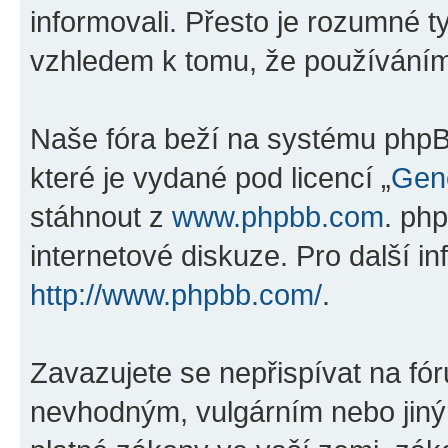
informovali. Přesto je rozumné 
vzhledem k tomu, že používáním „
Naše fóra beží na systému phpBB
které je vydané pod licencí „
Gene
stáhnout z
www.phpbb.com
. ph
internetové diskuze. Pro další i
http://www.phpbb.com/
.
Zavazujete se nepřispívat na fó
nevhodným, vulgárním nebo jiný