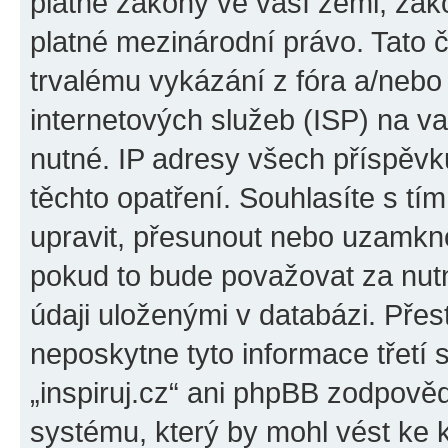
platné zákony ve vaší zemi, zákon
platné mezinárodní právo. Tato 
trvalému vykázání z fóra a/neb
internetových služeb (ISP) na v
nutné. IP adresy všech příspěvk
těchto opatření. Souhlasíte s tím
upravit, přesunout nebo uzamkno
pokud to bude považovat za nutn
údaji uloženými v databázi. Přes
neposkytne tyto informace třetí
„inspiruj.cz“ ani phpBB zodpověd
systému, který by mohl vést ke 