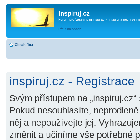
inspiruj.cz
Fórum pro Vaši vnitřní inspiraci - Inspiruj a nech se in
Přejít na obsah
Obsah fóra
inspiruj.cz - Registrace
Svým přístupem na „inspiruj.cz“
Pokud nesouhlasíte, neprodleně o
něj a nepoužívejte jej. Vyhrazuj
změnit a učiníme vše potřebné 