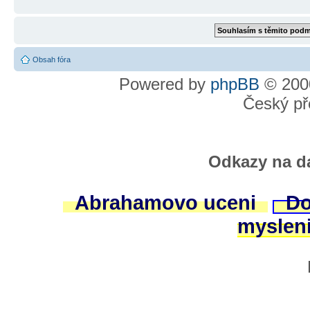
Obsah fóra
Powered by
phpBB
© 2000
Český př
Odkazy na da
Abrahamovo uceni
Do
myslen