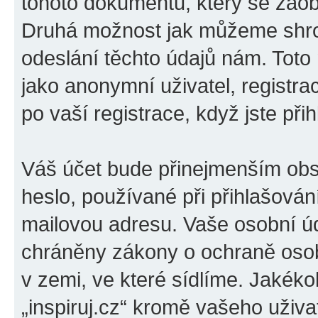
tohoto dokumentu, který se zaobí
Druhá možnost jak můžeme shro
odeslání těchto údajů nám. Toto
jako anonymní uživatel, registrac
po vaší registrace, když jste přih
Váš účet bude přinejmenším obs
heslo, používané při přihlašován
mailovou adresu. Vaše osobní úda
chráněny zákony o ochraně osobn
v zemi, ve které sídlíme. Jakéko
„inspiruj.cz“ kromě vašeho uživ