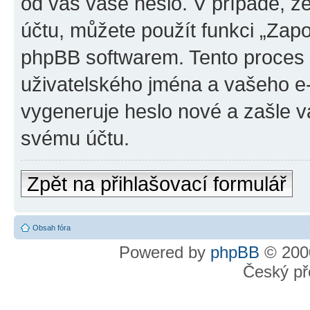
od vás vaše heslo. V případě, 
účtu, můžete použít funkci „Za
phpBB softwarem. Tento proces
uživatelského jména a vašeho e
vygeneruje heslo nové a zašle vá
svému účtu.
Zpět na přihlašovací formulář
Obsah fóra
Powered by
phpBB
© 2000
Český př