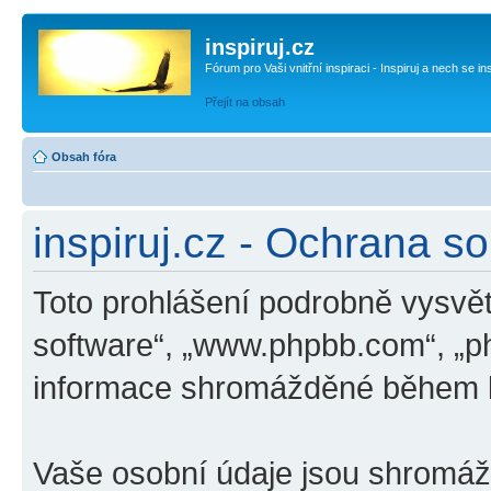
inspiruj.cz
Fórum pro Vaši vnitřní inspiraci - Inspiruj a nech se in
Přejít na obsah
Obsah fóra
inspiruj.cz - Ochrana s
Toto prohlášení podrobně vysvětl
software“, „www.phpbb.com“, „p
informace shromážděné během k
Vaše osobní údaje jsou shromá