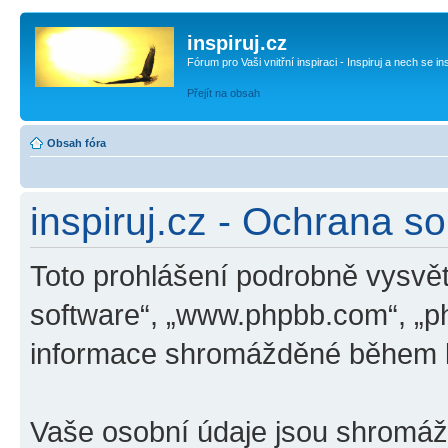
inspiruj.cz
Fórum pro Vaši vnitřní inspiraci - Inspiruj a nech se in
Přejít na obsah
Obsah fóra
inspiruj.cz - Ochrana s
Toto prohlášení podrobně vysvětl
software“, „www.phpbb.com“, „p
informace shromážděné během k
Vaše osobní údaje jsou shromá