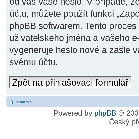
od vás vaše heslo. V případě, 
účtu, můžete použít funkci „Za
phpBB softwarem. Tento proces
uživatelského jména a vašeho e
vygeneruje heslo nové a zašle vá
svému účtu.
Zpět na přihlašovací formulář
Obsah fóra
Powered by
phpBB
© 2000
Český př