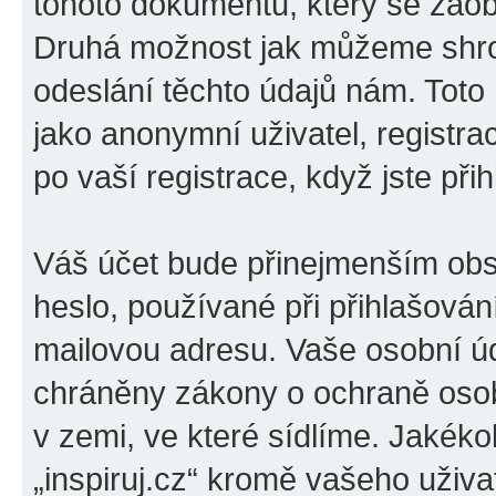
tohoto dokumentu, který se zaobí
Druhá možnost jak můžeme shro
odeslání těchto údajů nám. Toto
jako anonymní uživatel, registrac
po vaší registrace, když jste přih
Váš účet bude přinejmenším obs
heslo, používané při přihlašován
mailovou adresu. Vaše osobní úda
chráněny zákony o ochraně osobn
v zemi, ve které sídlíme. Jakéko
„inspiruj.cz“ kromě vašeho uživ