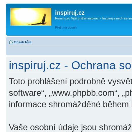
inspiruj.cz
Fórum pro Vaši vnitřní inspiraci - Inspiruj a nech se in
Přejít na obsah
Obsah fóra
inspiruj.cz - Ochrana s
Toto prohlášení podrobně vysvětl
software“, „www.phpbb.com“, „p
informace shromážděné během k
Vaše osobní údaje jsou shromá