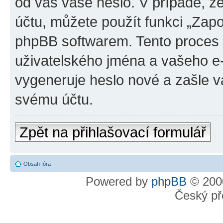
od vás vaše heslo. V případě, 
účtu, můžete použít funkci „Za
phpBB softwarem. Tento proces
uživatelského jména a vašeho e
vygeneruje heslo nové a zašle vá
svému účtu.
Zpět na přihlašovací formulář
Obsah fóra
Powered by
phpBB
© 2000
Český př