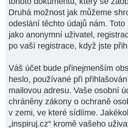
tohoto dokumentu, který se zaobí
Druhá možnost jak můžeme shro
odeslání těchto údajů nám. Toto
jako anonymní uživatel, registrac
po vaší registrace, když jste přih
Váš účet bude přinejmenším obs
heslo, používané při přihlašován
mailovou adresu. Vaše osobní úda
chráněny zákony o ochraně osobn
v zemi, ve které sídlíme. Jakéko
„inspiruj.cz“ kromě vašeho uživ