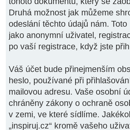
tohoto dokumentu, který se zaobí
Druhá možnost jak můžeme shro
odeslání těchto údajů nám. Toto
jako anonymní uživatel, registrac
po vaší registrace, když jste přih
Váš účet bude přinejmenším obs
heslo, používané při přihlašován
mailovou adresu. Vaše osobní úda
chráněny zákony o ochraně osobn
v zemi, ve které sídlíme. Jakéko
„inspiruj.cz“ kromě vašeho uživ