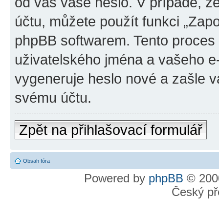
od vás vaše heslo. V případě, 
účtu, můžete použít funkci „Za
phpBB softwarem. Tento proces
uživatelského jména a vašeho e
vygeneruje heslo nové a zašle vá
svému účtu.
Zpět na přihlašovací formulář
Obsah fóra
Powered by
phpBB
© 2000
Český př