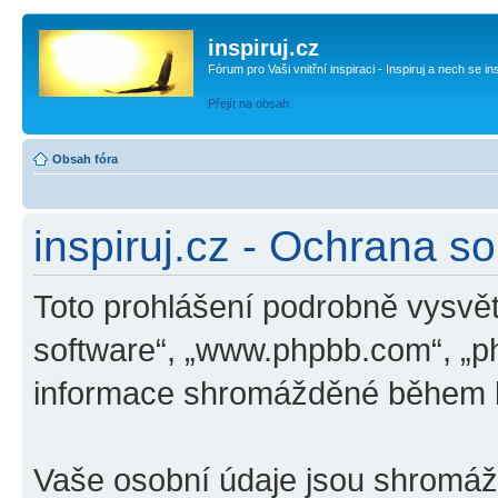
inspiruj.cz
Fórum pro Vaši vnitřní inspiraci - Inspiruj a nech se in
Přejít na obsah
Obsah fóra
inspiruj.cz - Ochrana s
Toto prohlášení podrobně vysvětl
software“, „www.phpbb.com“, „p
informace shromážděné během k
Vaše osobní údaje jsou shromá