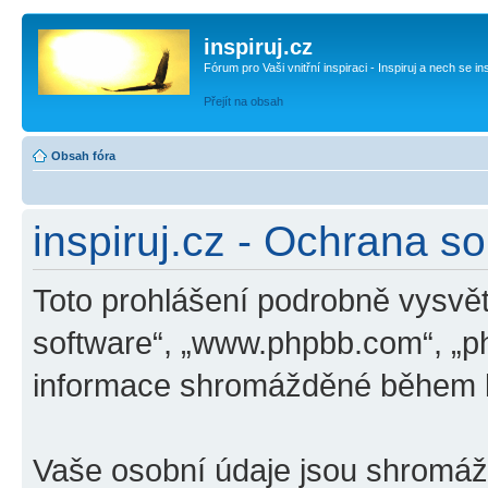
inspiruj.cz
Fórum pro Vaši vnitřní inspiraci - Inspiruj a nech se in
Přejít na obsah
Obsah fóra
inspiruj.cz - Ochrana s
Toto prohlášení podrobně vysvětl
software“, „www.phpbb.com“, „p
informace shromážděné během k
Vaše osobní údaje jsou shromá