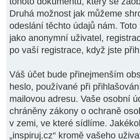
tohoto dokumentu, který se zaobí
Druhá možnost jak můžeme shro
odeslání těchto údajů nám. Toto
jako anonymní uživatel, registrac
po vaší registrace, když jste přih
Váš účet bude přinejmenším obs
heslo, používané při přihlašován
mailovou adresu. Vaše osobní úda
chráněny zákony o ochraně osobn
v zemi, ve které sídlíme. Jakéko
„inspiruj.cz“ kromě vašeho uživ