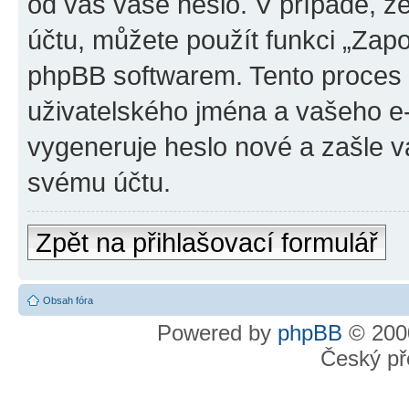
od vás vaše heslo. V případě, 
účtu, můžete použít funkci „Za
phpBB softwarem. Tento proces
uživatelského jména a vašeho e
vygeneruje heslo nové a zašle vá
svému účtu.
Zpět na přihlašovací formulář
Obsah fóra
Powered by
phpBB
© 2000
Český př