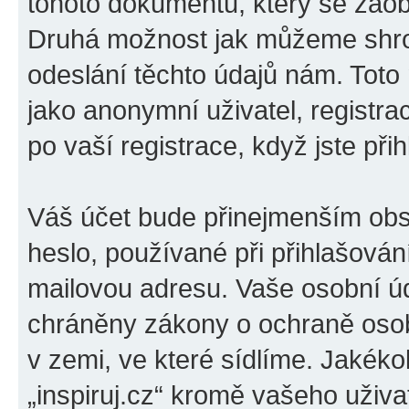
tohoto dokumentu, který se zaobí
Druhá možnost jak můžeme shro
odeslání těchto údajů nám. Toto
jako anonymní uživatel, registrac
po vaší registrace, když jste přih
Váš účet bude přinejmenším obs
heslo, používané při přihlašován
mailovou adresu. Vaše osobní úda
chráněny zákony o ochraně osobn
v zemi, ve které sídlíme. Jakéko
„inspiruj.cz“ kromě vašeho uživ