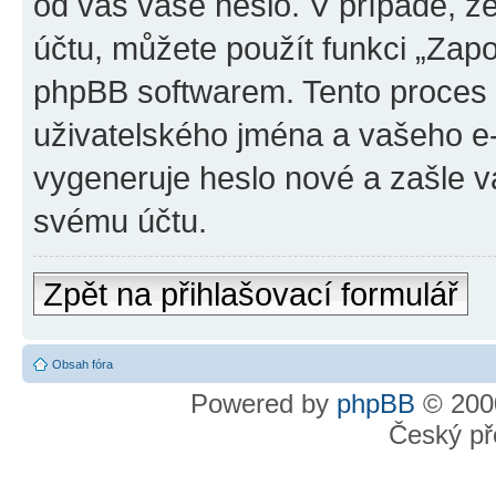
od vás vaše heslo. V případě, 
účtu, můžete použít funkci „Za
phpBB softwarem. Tento proces
uživatelského jména a vašeho e
vygeneruje heslo nové a zašle vá
svému účtu.
Zpět na přihlašovací formulář
Obsah fóra
Powered by
phpBB
© 2000
Český př