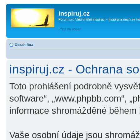
inspiruj.cz
Fórum pro Vaši vnitřní inspiraci - Inspiruj a nech se in
Přejít na obsah
Obsah fóra
inspiruj.cz - Ochrana s
Toto prohlášení podrobně vysvětl
software“, „www.phpbb.com“, „p
informace shromážděné během k
Vaše osobní údaje jsou shromá