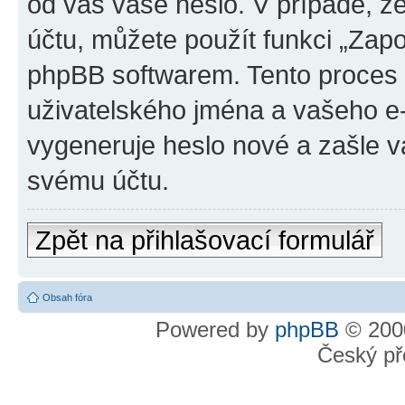
od vás vaše heslo. V případě, 
účtu, můžete použít funkci „Za
phpBB softwarem. Tento proces
uživatelského jména a vašeho e
vygeneruje heslo nové a zašle vá
svému účtu.
Zpět na přihlašovací formulář
Obsah fóra
Powered by
phpBB
© 2000
Český př