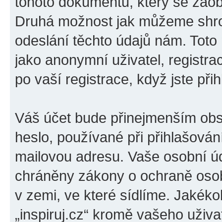
tohoto dokumentu, který se zaobí
Druhá možnost jak můžeme shro
odeslání těchto údajů nám. Toto
jako anonymní uživatel, registrac
po vaší registrace, když jste přih
Váš účet bude přinejmenším obs
heslo, používané při přihlašován
mailovou adresu. Vaše osobní úda
chráněny zákony o ochraně osobn
v zemi, ve které sídlíme. Jakéko
„inspiruj.cz“ kromě vašeho uživ