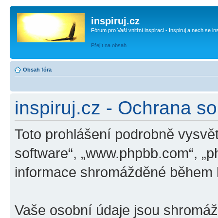
inspiruj.cz
Fórum pro Vaši vnitřní inspiraci - Inspiruj a nech se in
Přejít na obsah
Obsah fóra
inspiruj.cz - Ochrana s
Toto prohlášení podrobně vysvětl
software“, „www.phpbb.com“, „p
informace shromážděné během k
Vaše osobní údaje jsou shromá