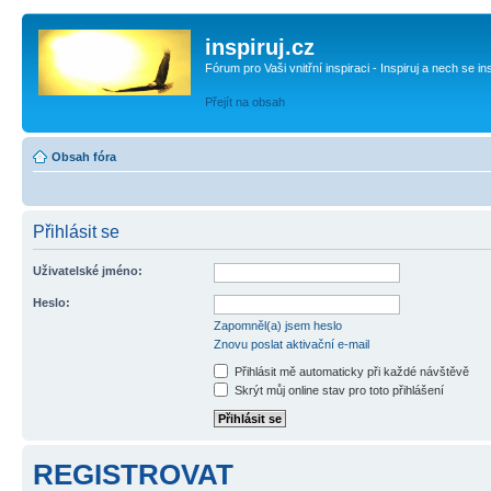
inspiruj.cz
Fórum pro Vaši vnitřní inspiraci - Inspiruj a nech se in
Přejít na obsah
Obsah fóra
Přihlásit se
Uživatelské jméno:
Heslo:
Zapomněl(a) jsem heslo
Znovu poslat aktivační e-mail
Přihlásit mě automaticky při každé návštěvě
Skrýt můj online stav pro toto přihlášení
REGISTROVAT