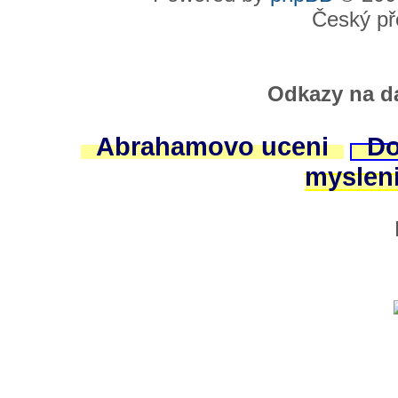
Český př
Odkazy na da
Abrahamovo uceni
Do
myslen