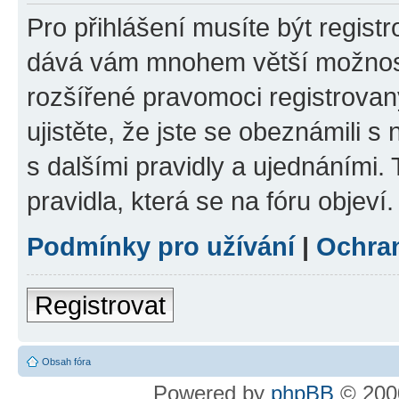
Pro přihlášení musíte být registr
dává vám mnohem větší možnosti
rozšířené pravomoci registrovan
ujistěte, že jste se obeznámili s
s dalšími pravidly a ujednáními. T
pravidla, která se na fóru objeví.
Podmínky pro užívání
|
Ochra
Registrovat
Obsah fóra
Powered by
phpBB
© 2000