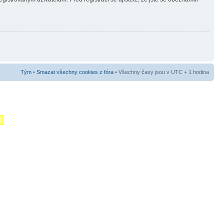
Tým
•
Smazat všechny cookies z fóra
• Všechny časy jsou v UTC + 1 hodina
m