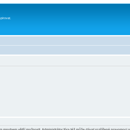
spirovat.
vám mnohem větší možnosti. Administrátor fóra též může dávat rozšířené pravomoci re