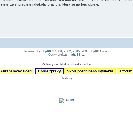
ěte, že si přečtete jakákoliv pravidla, která se na fóru objeví.
Powered by
phpBB
© 2000, 2002, 2005, 2007 phpBB Group
Český překlad –
phpBB.cz
Odkazy na dalsi pozitivni stranky
Abrahamovo uceni
Dobre zpravy
Skola pozitivneho myslenia
a foru
Reklamy