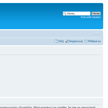
Pokročilé hledání
FAQ
Registrovat
Přihlásit se
gistrovaným uživatelům. Před registrací se ujistěte, že jste se obeznámili