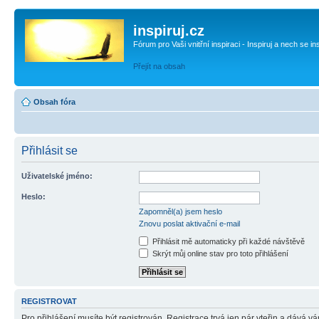
inspiruj.cz
Fórum pro Vaši vnitřní inspiraci - Inspiruj a nech se in
Přejít na obsah
Obsah fóra
Přihlásit se
Uživatelské jméno:
Heslo:
Zapomněl(a) jsem heslo
Znovu poslat aktivační e-mail
Přihlásit mě automaticky při každé návštěvě
Skrýt můj online stav pro toto přihlášení
REGISTROVAT
Pro přihlášení musíte být registrován. Registrace trvá jen pár vteřin a dává 