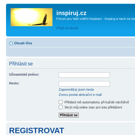
inspiruj.cz
Fórum pro Vaši vnitřní inspiraci - Inspiruj a nech se in
Přejít na obsah
Obsah fóra
Přihlásit se
Uživatelské jméno:
Heslo:
Zapomněl(a) jsem heslo
Znovu poslat aktivační e-mail
Přihlásit mě automaticky při každé návštěvě
Skrýt můj online stav pro toto přihlášení
REGISTROVAT