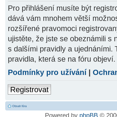
Pro přihlášení musíte být registr
dává vám mnohem větší možnosti
rozšířené pravomoci registrovan
ujistěte, že jste se obeznámili s
s dalšími pravidly a ujednáními. T
pravidla, která se na fóru objeví.
Podmínky pro užívání
|
Ochra
Registrovat
Obsah fóra
Powered by
phpBB
© 2000