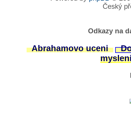
Český př
Odkazy na da
Abrahamovo uceni
Do
myslen