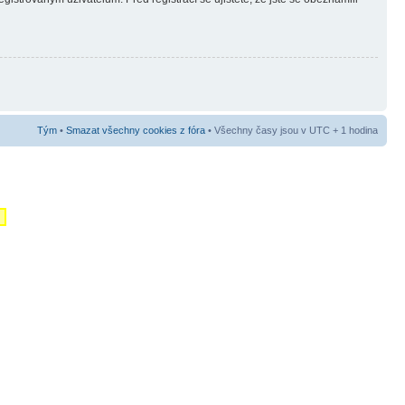
Tým
•
Smazat všechny cookies z fóra
• Všechny časy jsou v UTC + 1 hodina
m