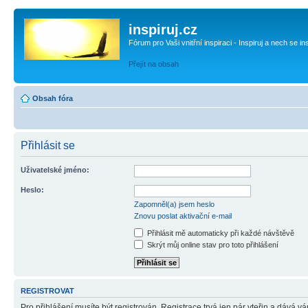
inspiruj.cz
Fórum pro Vaši vnitřní inspiraci - Inspiruj a nech se in
Přejít na obsah
Obsah fóra
Přihlásit se
Uživatelské jméno:
Heslo:
Zapomněl(a) jsem heslo
Znovu poslat aktivační e-mail
Přihlásit mě automaticky při každé návštěvě
Skrýt můj online stav pro toto přihlášení
REGISTROVAT
Pro přihlášení musíte být registrován. Registrace trvá jen pár vteřin a dává 