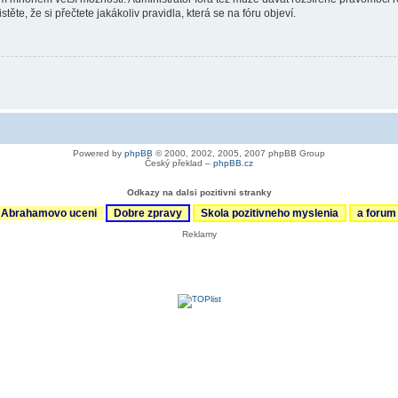
ěte, že si přečtete jakákoliv pravidla, která se na fóru objeví.
Powered by
phpBB
© 2000, 2002, 2005, 2007 phpBB Group
Český překlad –
phpBB.cz
Odkazy na dalsi pozitivni stranky
Abrahamovo uceni
Dobre zpravy
Skola pozitivneho myslenia
a foru
Reklamy