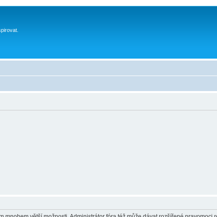
spirovat.
vám mnohem větší možnosti. Administrátor fóra též může dávat rozšířené pravomoci re