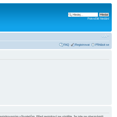
Pokročilé hledání
FAQ
Registrovat
Přihlásit se
gistrovaným uživatelům. Před registrací se ujistěte, že jste se obeznámili