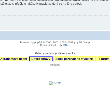
ěte, že si přečtete jakákoliv pravidla, která se na fóru objeví.
Powered by
phpBB
© 2000, 2002, 2005, 2007 phpBB Group
Český překlad –
phpBB.cz
Odkazy na dalsi pozitivni stranky
Abrahamovo uceni
Dobre zpravy
Skola pozitivneho myslenia
a foru
Reklamy