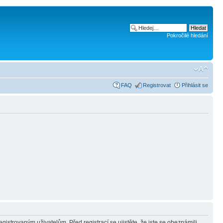
Pokročilé hledání
FAQ
Registrovat
Přihlásit se
gistrovaným uživatelům. Před registrací se ujistěte, že jste se obeznámili