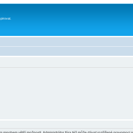
spirovat.
vám mnohem větší možnosti. Administrátor fóra též může dávat rozšířené pravomoci re