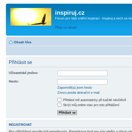
inspiruj.cz
Fórum pro Vaši vnitřní inspiraci - Inspiruj a nech se in
Přejít na obsah
Obsah fóra
Přihlásit se
Uživatelské jméno:
Heslo:
Zapomněl(a) jsem heslo
Znovu poslat aktivační e-mail
Přihlásit mě automaticky při každé návštěvě
Skrýt můj online stav pro toto přihlášení
REGISTROVAT
Pro přihlášení musíte být registrován. Registrace trvá jen pár vteřin a dává 