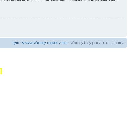
Tým
•
Smazat všechny cookies z fóra
• Všechny časy jsou v UTC + 1 hodina
m