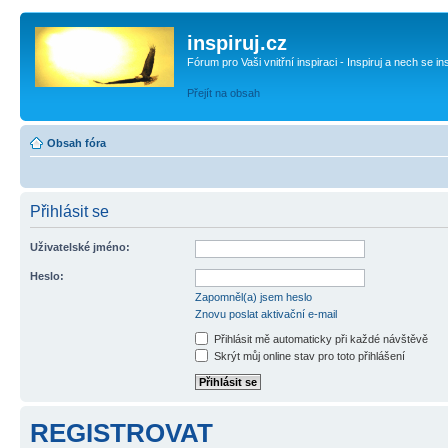
inspiruj.cz
Fórum pro Vaši vnitřní inspiraci - Inspiruj a nech se in
Přejít na obsah
Obsah fóra
Přihlásit se
Uživatelské jméno:
Heslo:
Zapomněl(a) jsem heslo
Znovu poslat aktivační e-mail
Přihlásit mě automaticky při každé návštěvě
Skrýt můj online stav pro toto přihlášení
REGISTROVAT