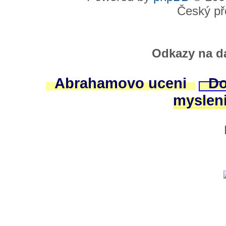
Český př
Odkazy na da
Abrahamovo uceni
Do
myslen