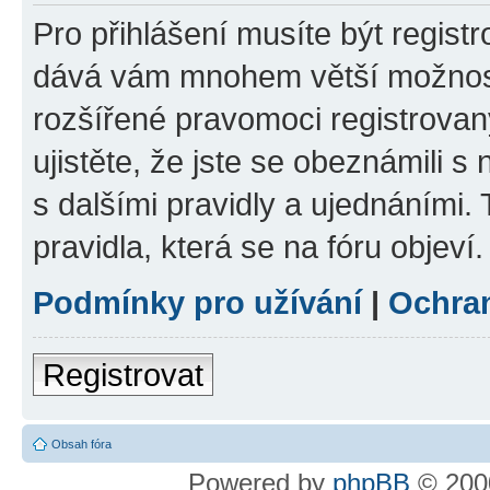
Pro přihlášení musíte být registr
dává vám mnohem větší možnosti
rozšířené pravomoci registrovan
ujistěte, že jste se obeznámili s
s dalšími pravidly a ujednáními. T
pravidla, která se na fóru objeví.
Podmínky pro užívání
|
Ochra
Registrovat
Obsah fóra
Powered by
phpBB
© 2000