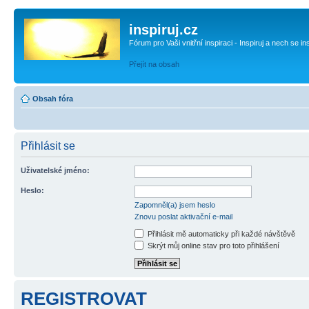
inspiruj.cz
Fórum pro Vaši vnitřní inspiraci - Inspiruj a nech se in
Přejít na obsah
Obsah fóra
Přihlásit se
Uživatelské jméno:
Heslo:
Zapomněl(a) jsem heslo
Znovu poslat aktivační e-mail
Přihlásit mě automaticky při každé návštěvě
Skrýt můj online stav pro toto přihlášení
REGISTROVAT