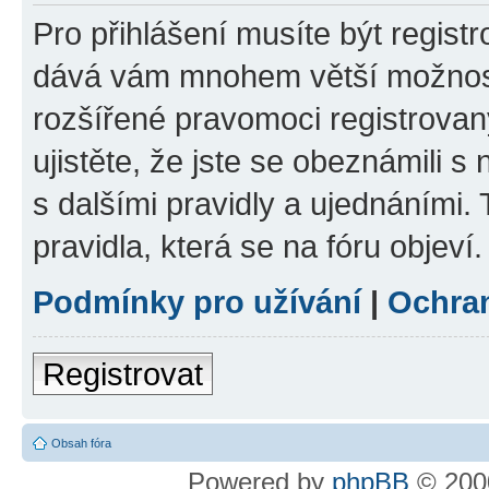
Pro přihlášení musíte být registr
dává vám mnohem větší možnosti
rozšířené pravomoci registrovan
ujistěte, že jste se obeznámili s
s dalšími pravidly a ujednáními. T
pravidla, která se na fóru objeví.
Podmínky pro užívání
|
Ochra
Registrovat
Obsah fóra
Powered by
phpBB
© 2000