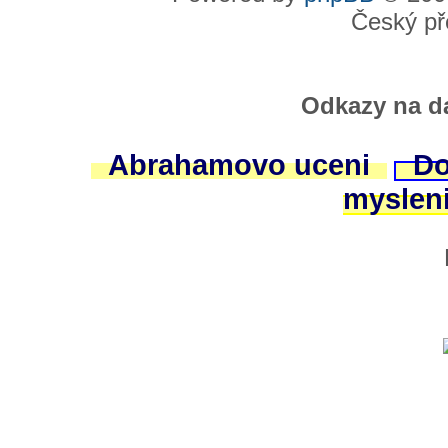
Český př
Odkazy na da
Abrahamovo uceni
Do
myslen