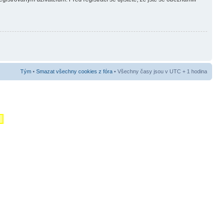
Tým
•
Smazat všechny cookies z fóra
• Všechny časy jsou v UTC + 1 hodina
m