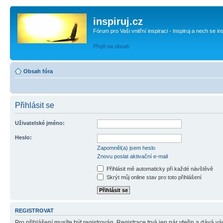
inspiruj.cz
Fórum pro Vaši vnitřní inspiraci - Inspiruj a nech se in
Přejít na obsah
Obsah fóra
Přihlásit se
Uživatelské jméno:
Heslo:
Zapomněl(a) jsem heslo
Znovu poslat aktivační e-mail
Přihlásit mě automaticky při každé návštěvě
Skrýt můj online stav pro toto přihlášení
REGISTROVAT
Pro přihlášení musíte být registrován. Registrace trvá jen pár vteřin a dává 