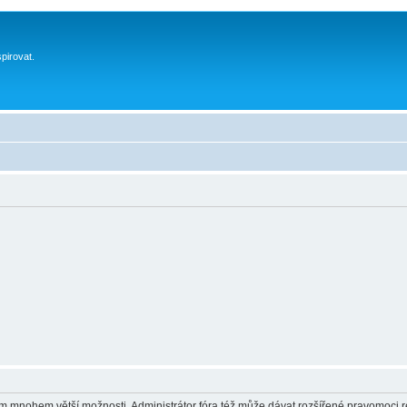
spirovat.
vám mnohem větší možnosti. Administrátor fóra též může dávat rozšířené pravomoci re