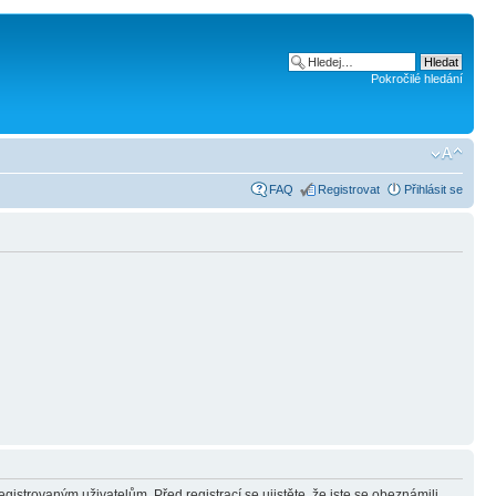
Pokročilé hledání
FAQ
Registrovat
Přihlásit se
gistrovaným uživatelům. Před registrací se ujistěte, že jste se obeznámili