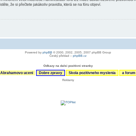
ěte, že si přečtete jakákoliv pravidla, která se na fóru objeví.
Powered by
phpBB
© 2000, 2002, 2005, 2007 phpBB Group
Český překlad –
phpBB.cz
Odkazy na dalsi pozitivni stranky
Abrahamovo uceni
Dobre zpravy
Skola pozitivneho myslenia
a foru
Reklamy