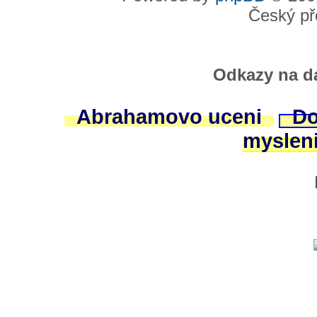
Český př
Odkazy na da
Abrahamovo uceni
Do
myslen