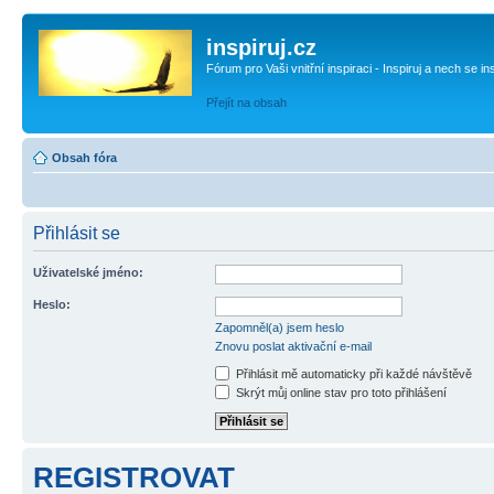
inspiruj.cz
Fórum pro Vaši vnitřní inspiraci - Inspiruj a nech se in
Přejít na obsah
Obsah fóra
Přihlásit se
Uživatelské jméno:
Heslo:
Zapomněl(a) jsem heslo
Znovu poslat aktivační e-mail
Přihlásit mě automaticky při každé návštěvě
Skrýt můj online stav pro toto přihlášení
REGISTROVAT