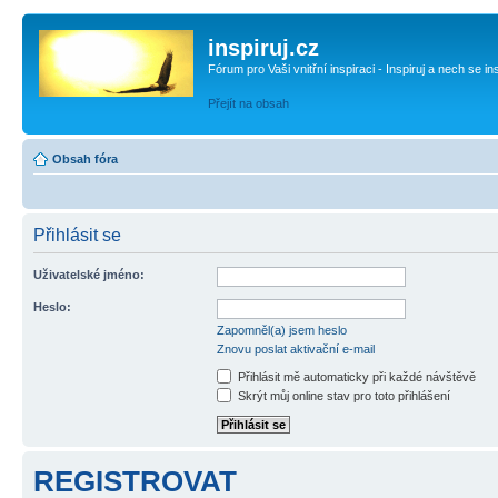
inspiruj.cz
Fórum pro Vaši vnitřní inspiraci - Inspiruj a nech se in
Přejít na obsah
Obsah fóra
Přihlásit se
Uživatelské jméno:
Heslo:
Zapomněl(a) jsem heslo
Znovu poslat aktivační e-mail
Přihlásit mě automaticky při každé návštěvě
Skrýt můj online stav pro toto přihlášení
REGISTROVAT