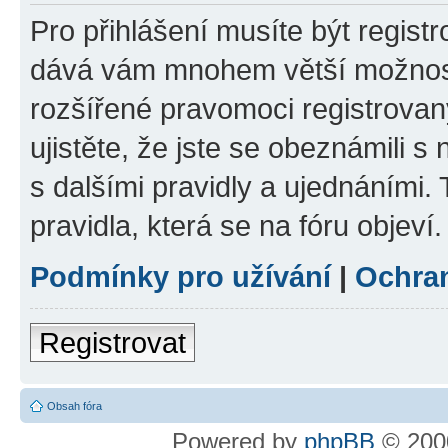
Pro přihlášení musíte být registr
dává vám mnohem větší možnosti
rozšířené pravomoci registrovan
ujistěte, že jste se obeznámili s
s dalšími pravidly a ujednáními. T
pravidla, která se na fóru objeví.
Podmínky pro užívání
|
Ochra
Registrovat
Obsah fóra
Powered by
phpBB
© 2000