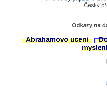
Český př
Odkazy na da
Abrahamovo uceni
Do
myslen