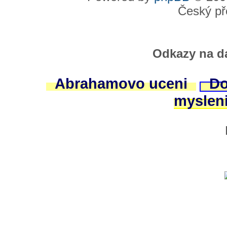
Český př
Odkazy na da
Abrahamovo uceni
Do
myslen