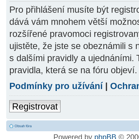
Pro přihlášení musíte být registr
dává vám mnohem větší možnosti
rozšířené pravomoci registrovan
ujistěte, že jste se obeznámili s
s dalšími pravidly a ujednáními. T
pravidla, která se na fóru objeví.
Podmínky pro užívání
|
Ochra
Registrovat
Obsah fóra
Powered by
phpBB
© 2000