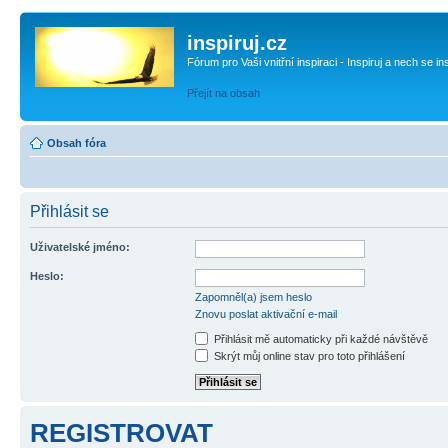
inspiruj.cz
Fórum pro Vaši vnitřní inspiraci - Inspiruj a nech se in
Přejít na obsah
Obsah fóra
Přihlásit se
Uživatelské jméno:
Heslo:
Zapomněl(a) jsem heslo
Znovu poslat aktivační e-mail
Přihlásit mě automaticky při každé návštěvě
Skrýt můj online stav pro toto přihlášení
REGISTROVAT