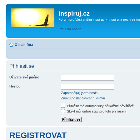
inspiruj.cz
Fórum pro Vaši vnitřní inspiraci - Inspiruj a nech se in
Přejít na obsah
Obsah fóra
Přihlásit se
Uživatelské jméno:
Heslo:
Zapomněl(a) jsem heslo
Znovu poslat aktivační e-mail
Přihlásit mě automaticky při každé návštěvě
Skrýt můj online stav pro toto přihlášení
REGISTROVAT