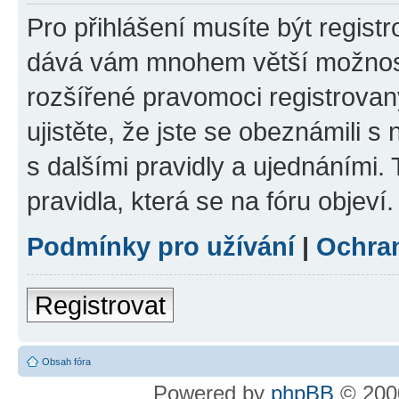
Pro přihlášení musíte být registr
dává vám mnohem větší možnosti
rozšířené pravomoci registrovan
ujistěte, že jste se obeznámili s
s dalšími pravidly a ujednáními. T
pravidla, která se na fóru objeví.
Podmínky pro užívání
|
Ochra
Registrovat
Obsah fóra
Powered by
phpBB
© 2000