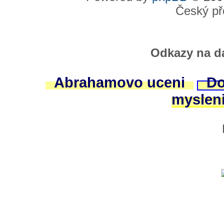
Český př
Odkazy na da
Abrahamovo uceni
Do
myslen