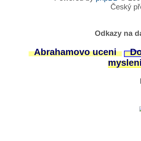
Český př
Odkazy na da
Abrahamovo uceni
Do
myslen