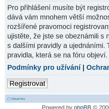
Pro přihlášení musíte být registr
dává vám mnohem větší možnosti
rozšířené pravomoci registrovan
ujistěte, že jste se obeznámili s
s dalšími pravidly a ujednáními. T
pravidla, která se na fóru objeví.
Podmínky pro užívání
|
Ochra
Registrovat
Obsah fóra
Powered by
phpBB
© 2000