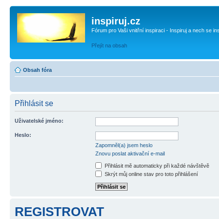
inspiruj.cz
Fórum pro Vaši vnitřní inspiraci - Inspiruj a nech se in
Přejít na obsah
Obsah fóra
Přihlásit se
Uživatelské jméno:
Heslo:
Zapomněl(a) jsem heslo
Znovu poslat aktivační e-mail
Přihlásit mě automaticky při každé návštěvě
Skrýt můj online stav pro toto přihlášení
REGISTROVAT