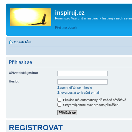
inspiruj.cz
Fórum pro Vaši vnitřní inspiraci - Inspiruj a nech se in
Přejít na obsah
Obsah fóra
Přihlásit se
Uživatelské jméno:
Heslo:
Zapomněl(a) jsem heslo
Znovu poslat aktivační e-mail
Přihlásit mě automaticky při každé návštěvě
Skrýt můj online stav pro toto přihlášení
REGISTROVAT