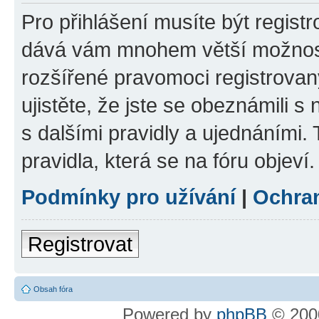
Pro přihlášení musíte být registr
dává vám mnohem větší možnosti
rozšířené pravomoci registrovan
ujistěte, že jste se obeznámili s
s dalšími pravidly a ujednáními. T
pravidla, která se na fóru objeví.
Podmínky pro užívání
|
Ochra
Registrovat
Obsah fóra
Powered by
phpBB
© 2000