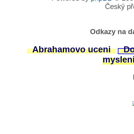
Český př
Odkazy na da
Abrahamovo uceni
Do
myslen