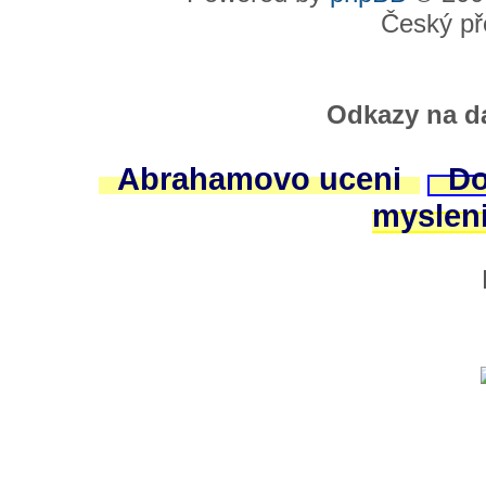
Český př
Odkazy na da
Abrahamovo uceni
Do
myslen