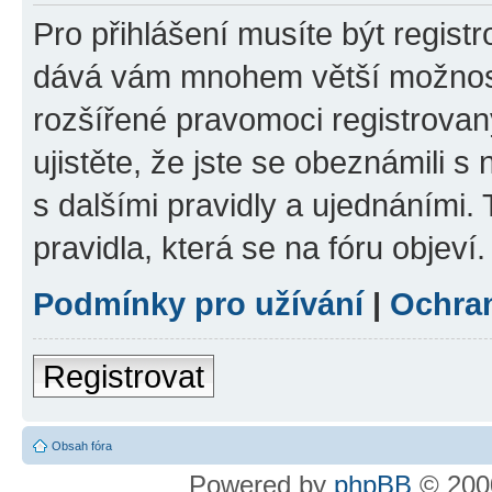
Pro přihlášení musíte být registr
dává vám mnohem větší možnosti
rozšířené pravomoci registrovan
ujistěte, že jste se obeznámili s
s dalšími pravidly a ujednáními. T
pravidla, která se na fóru objeví.
Podmínky pro užívání
|
Ochra
Registrovat
Obsah fóra
Powered by
phpBB
© 2000