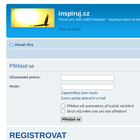
inspiruj.cz
Fórum pro Vaši vnitřní inspiraci - Inspiruj a nech se in
Přejít na obsah
Obsah fóra
Přihlásit se
Uživatelské jméno:
Heslo:
Zapomněl(a) jsem heslo
Znovu poslat aktivační e-mail
Přihlásit mě automaticky při každé návštěvě
Skrýt můj online stav pro toto přihlášení
REGISTROVAT