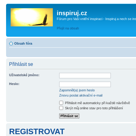
inspiruj.cz
Fórum pro Vaši vnitřní inspiraci - Inspiruj a nech se in
Přejít na obsah
Obsah fóra
Přihlásit se
Uživatelské jméno:
Heslo:
Zapomněl(a) jsem heslo
Znovu poslat aktivační e-mail
Přihlásit mě automaticky při každé návštěvě
Skrýt můj online stav pro toto přihlášení
REGISTROVAT