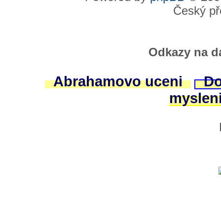
Český př
Odkazy na da
Abrahamovo uceni
Do
myslen