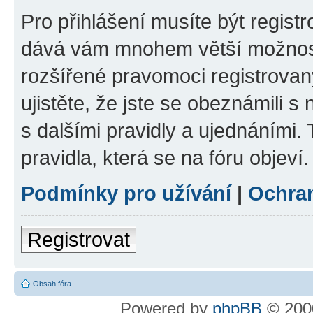
Pro přihlášení musíte být registr
dává vám mnohem větší možnosti
rozšířené pravomoci registrovan
ujistěte, že jste se obeznámili s
s dalšími pravidly a ujednáními. T
pravidla, která se na fóru objeví.
Podmínky pro užívání
|
Ochra
Registrovat
Obsah fóra
Powered by
phpBB
© 2000