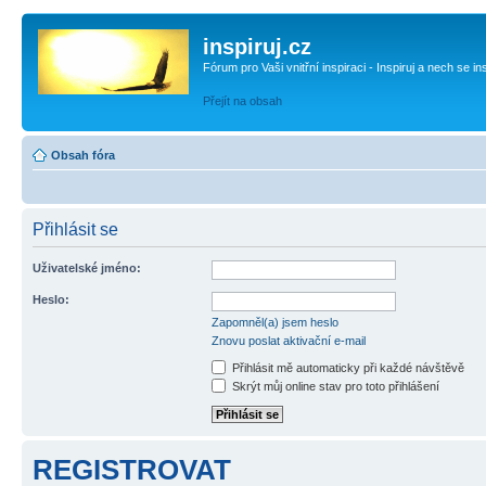
inspiruj.cz
Fórum pro Vaši vnitřní inspiraci - Inspiruj a nech se in
Přejít na obsah
Obsah fóra
Přihlásit se
Uživatelské jméno:
Heslo:
Zapomněl(a) jsem heslo
Znovu poslat aktivační e-mail
Přihlásit mě automaticky při každé návštěvě
Skrýt můj online stav pro toto přihlášení
REGISTROVAT