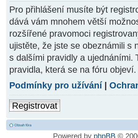
Pro přihlášení musíte být registr
dává vám mnohem větší možnosti
rozšířené pravomoci registrovan
ujistěte, že jste se obeznámili s
s dalšími pravidly a ujednáními. T
pravidla, která se na fóru objeví.
Podmínky pro užívání
|
Ochra
Registrovat
Obsah fóra
Powered by
phpBB
© 2000