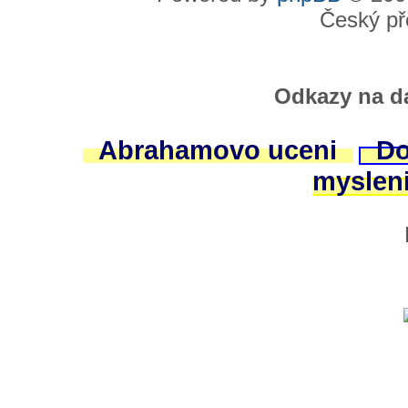
Český př
Odkazy na da
Abrahamovo uceni
Do
myslen