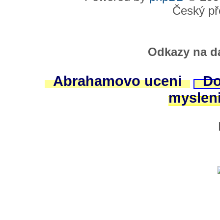
Český př
Odkazy na da
Abrahamovo uceni
Do
myslen