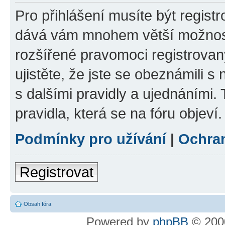
Pro přihlášení musíte být registr
dává vám mnohem větší možnosti
rozšířené pravomoci registrovan
ujistěte, že jste se obeznámili s
s dalšími pravidly a ujednáními. T
pravidla, která se na fóru objeví.
Podmínky pro užívání
|
Ochra
Registrovat
Obsah fóra
Powered by
phpBB
© 2000