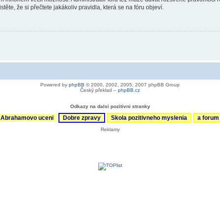
ěte, že si přečtete jakákoliv pravidla, která se na fóru objeví.
Powered by
phpBB
© 2000, 2002, 2005, 2007 phpBB Group
Český překlad –
phpBB.cz
Odkazy na dalsi pozitivni stranky
Abrahamovo uceni
Dobre zpravy
Skola pozitivneho myslenia
a foru
Reklamy