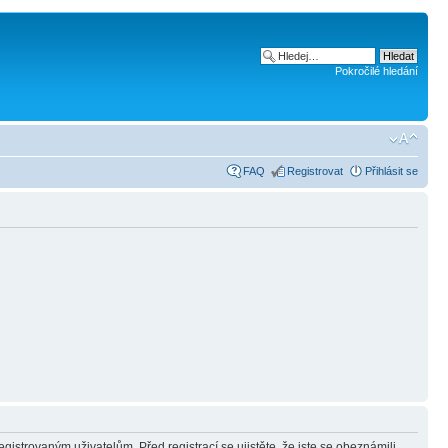
Pokročilé hledání
FAQ
Registrovat
Přihlásit se
gistrovaným uživatelům. Před registrací se ujistěte, že jste se obeznámili