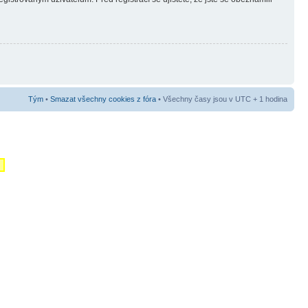
Tým
•
Smazat všechny cookies z fóra
• Všechny časy jsou v UTC + 1 hodina
m