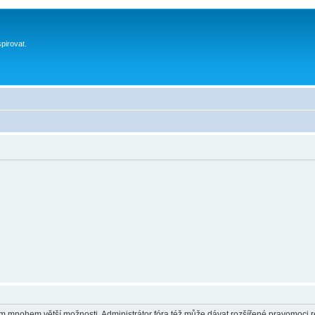
spirovat.
vám mnohem větší možnosti. Administrátor fóra též může dávat rozšířené pravomoci re