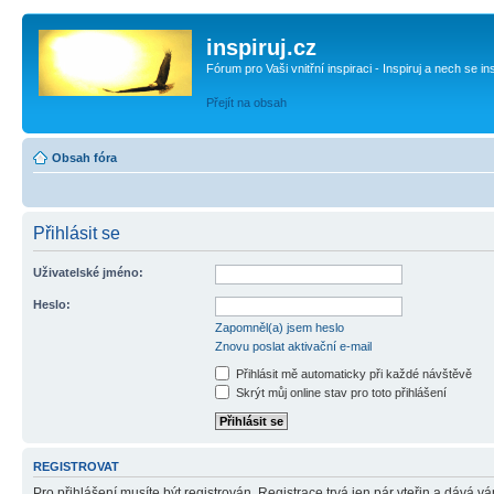
inspiruj.cz
Fórum pro Vaši vnitřní inspiraci - Inspiruj a nech se in
Přejít na obsah
Obsah fóra
Přihlásit se
Uživatelské jméno:
Heslo:
Zapomněl(a) jsem heslo
Znovu poslat aktivační e-mail
Přihlásit mě automaticky při každé návštěvě
Skrýt můj online stav pro toto přihlášení
REGISTROVAT
Pro přihlášení musíte být registrován. Registrace trvá jen pár vteřin a dává 