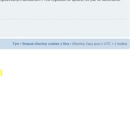
Tým
•
Smazat všechny cookies z fóra
• Všechny časy jsou v UTC + 1 hodina
m