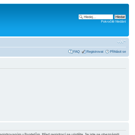
Pokročilé hledání
FAQ
Registrovat
Přihlásit se
gistrovaným uživatelům. Před registrací se ujistěte, že jste se obeznámili