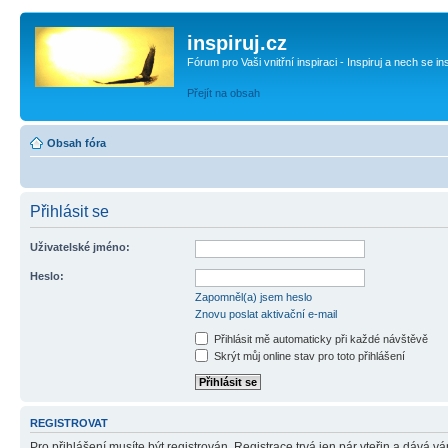
inspiruj.cz
Fórum pro Vaši vnitřní inspiraci - Inspiruj a nech se in
Přejít na obsah
Obsah fóra
Přihlásit se
Uživatelské jméno:
Heslo:
Zapomněl(a) jsem heslo
Znovu poslat aktivační e-mail
Přihlásit mě automaticky při každé návštěvě
Skrýt můj online stav pro toto přihlášení
REGISTROVAT
Pro přihlášení musíte být registrován. Registrace trvá jen pár vteřin a dává 