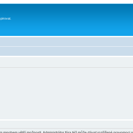
spirovat.
vám mnohem větší možnosti. Administrátor fóra též může dávat rozšířené pravomoci re