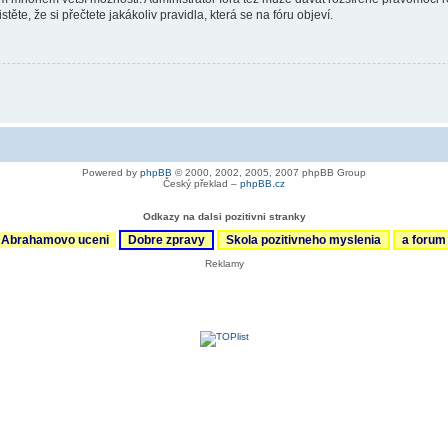
ěte, že si přečtete jakákoliv pravidla, která se na fóru objeví.
Powered by
phpBB
© 2000, 2002, 2005, 2007 phpBB Group
Český překlad –
phpBB.cz
Odkazy na dalsi pozitivni stranky
Abrahamovo uceni
Dobre zpravy
Skola pozitivneho myslenia
a foru
Reklamy