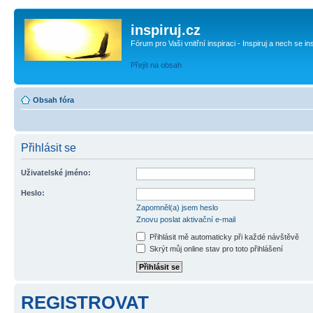
inspiruj.cz
Fórum pro Vaši vnitřní inspiraci - Inspiruj a nech se in
Přejít na obsah
Obsah fóra
Přihlásit se
Uživatelské jméno:
Heslo:
Zapomněl(a) jsem heslo
Znovu poslat aktivační e-mail
Přihlásit mě automaticky při každé návštěvě
Skrýt můj online stav pro toto přihlášení
REGISTROVAT