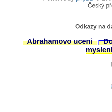
Český př
Odkazy na da
Abrahamovo uceni
Do
myslen