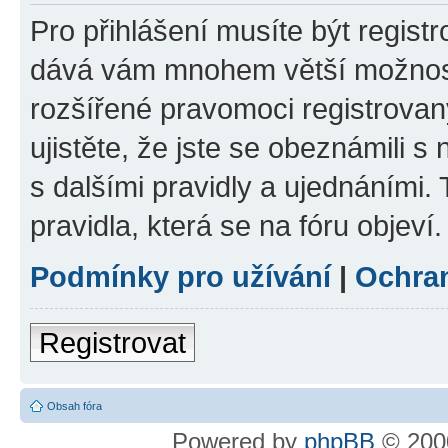
Pro přihlášení musíte být registr
dává vám mnohem větší možnosti
rozšířené pravomoci registrovan
ujistěte, že jste se obeznámili s
s dalšími pravidly a ujednáními. T
pravidla, která se na fóru objeví.
Podmínky pro užívání
|
Ochra
Registrovat
Obsah fóra
Powered by
phpBB
© 2000