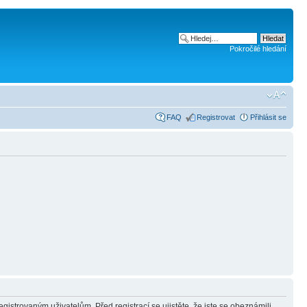
Pokročilé hledání
FAQ
Registrovat
Přihlásit se
gistrovaným uživatelům. Před registrací se ujistěte, že jste se obeznámili