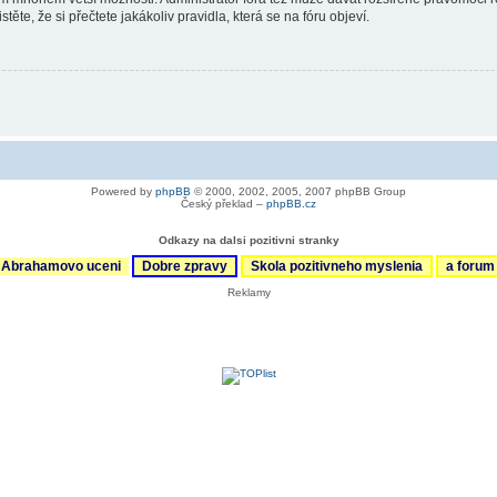
ěte, že si přečtete jakákoliv pravidla, která se na fóru objeví.
Powered by
phpBB
© 2000, 2002, 2005, 2007 phpBB Group
Český překlad –
phpBB.cz
Odkazy na dalsi pozitivni stranky
Abrahamovo uceni
Dobre zpravy
Skola pozitivneho myslenia
a foru
Reklamy