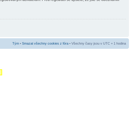
Tým
•
Smazat všechny cookies z fóra
• Všechny časy jsou v UTC + 1 hodina
m