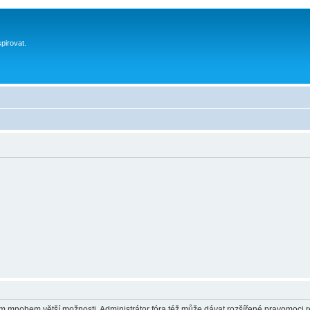
spirovat.
vám mnohem větší možnosti. Administrátor fóra též může dávat rozšířené pravomoci re