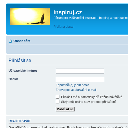
inspiruj.cz
Fórum pro Vaši vnitřní inspiraci - Inspiruj a nech se in
Přejít na obsah
Obsah fóra
Přihlásit se
Uživatelské jméno:
Heslo:
Zapomněl(a) jsem heslo
Znovu poslat aktivační e-mail
Přihlásit mě automaticky při každé návštěvě
Skrýt můj online stav pro toto přihlášení
REGISTROVAT
Pro přihlášení musíte být registrován. Registrace trvá jen pár vteřin a dává 