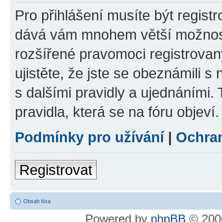
Pro přihlášení musíte být registr
dává vám mnohem větší možnosti
rozšířené pravomoci registrovan
ujistěte, že jste se obeznámili s
s dalšími pravidly a ujednáními. T
pravidla, která se na fóru objeví.
Podmínky pro užívání
|
Ochra
Registrovat
Obsah fóra
Powered by
phpBB
© 2000