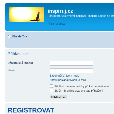
inspiruj.cz
Fórum pro Vaši vnitřní inspiraci - Inspiruj a nech se in
Přejít na obsah
Obsah fóra
Přihlásit se
Uživatelské jméno:
Heslo:
Zapomněl(a) jsem heslo
Znovu poslat aktivační e-mail
Přihlásit mě automaticky při každé návštěvě
Skrýt můj online stav pro toto přihlášení
REGISTROVAT