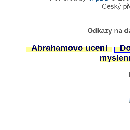
Český př
Odkazy na da
Abrahamovo uceni
Do
myslen