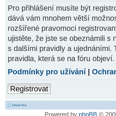
Pro přihlášení musíte být registr
dává vám mnohem větší možnosti
rozšířené pravomoci registrovan
ujistěte, že jste se obeznámili s
s dalšími pravidly a ujednáními. T
pravidla, která se na fóru objeví.
Podmínky pro užívání
|
Ochra
Registrovat
Obsah fóra
Powered by
phpBB
© 2000