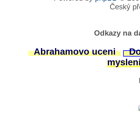
Český př
Odkazy na da
Abrahamovo uceni
Do
myslen