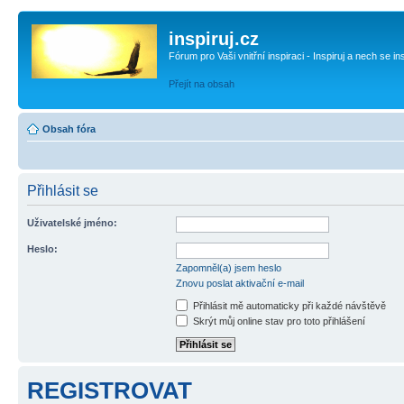
inspiruj.cz
Fórum pro Vaši vnitřní inspiraci - Inspiruj a nech se in
Přejít na obsah
Obsah fóra
Přihlásit se
Uživatelské jméno:
Heslo:
Zapomněl(a) jsem heslo
Znovu poslat aktivační e-mail
Přihlásit mě automaticky při každé návštěvě
Skrýt můj online stav pro toto přihlášení
REGISTROVAT