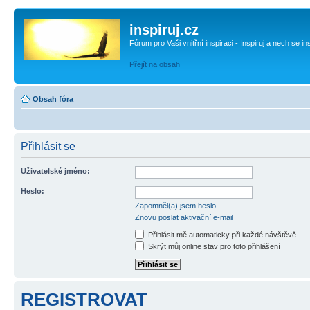
inspiruj.cz
Fórum pro Vaši vnitřní inspiraci - Inspiruj a nech se in
Přejít na obsah
Obsah fóra
Přihlásit se
Uživatelské jméno:
Heslo:
Zapomněl(a) jsem heslo
Znovu poslat aktivační e-mail
Přihlásit mě automaticky při každé návštěvě
Skrýt můj online stav pro toto přihlášení
REGISTROVAT