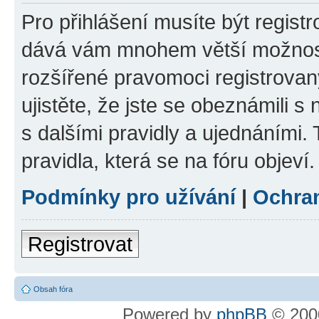
Pro přihlášení musíte být registr
dává vám mnohem větší možnosti
rozšířené pravomoci registrovan
ujistěte, že jste se obeznámili s
s dalšími pravidly a ujednáními. T
pravidla, která se na fóru objeví.
Podmínky pro užívání
|
Ochra
Registrovat
Obsah fóra
Powered by
phpBB
© 2000