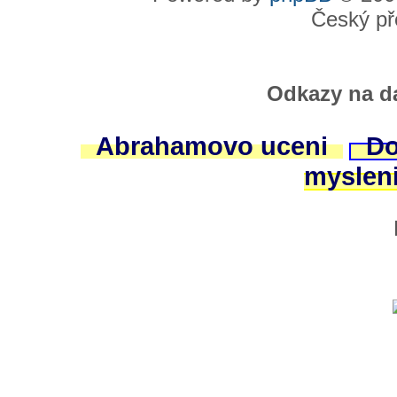
Český př
Odkazy na da
Abrahamovo uceni
Do
myslen