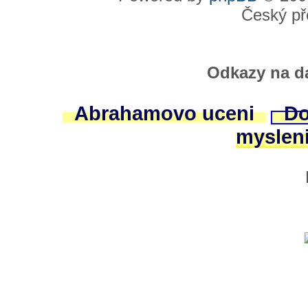
Český př
Odkazy na da
Abrahamovo uceni
Do
myslen