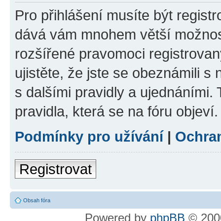
Pro přihlášení musíte být registr
dává vám mnohem větší možnosti
rozšířené pravomoci registrovan
ujistěte, že jste se obeznámili s
s dalšími pravidly a ujednáními. T
pravidla, která se na fóru objeví.
Podmínky pro užívání
|
Ochra
Registrovat
Obsah fóra
Powered by
phpBB
© 2000