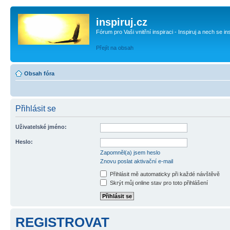
inspiruj.cz
Fórum pro Vaši vnitřní inspiraci - Inspiruj a nech se in
Přejít na obsah
Obsah fóra
Přihlásit se
Uživatelské jméno:
Heslo:
Zapomněl(a) jsem heslo
Znovu poslat aktivační e-mail
Přihlásit mě automaticky při každé návštěvě
Skrýt můj online stav pro toto přihlášení
REGISTROVAT