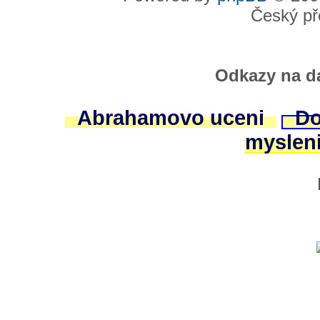
Český př
Odkazy na da
Abrahamovo uceni
Do
myslen