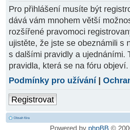
Pro přihlášení musíte být registr
dává vám mnohem větší možnosti
rozšířené pravomoci registrovan
ujistěte, že jste se obeznámili s
s dalšími pravidly a ujednáními. T
pravidla, která se na fóru objeví.
Podmínky pro užívání
|
Ochra
Registrovat
Obsah fóra
Powered by
phpBB
© 2000