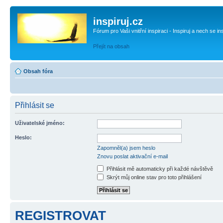
inspiruj.cz
Fórum pro Vaši vnitřní inspiraci - Inspiruj a nech se in
Přejít na obsah
Obsah fóra
Přihlásit se
Uživatelské jméno:
Heslo:
Zapomněl(a) jsem heslo
Znovu poslat aktivační e-mail
Přihlásit mě automaticky při každé návštěvě
Skrýt můj online stav pro toto přihlášení
REGISTROVAT