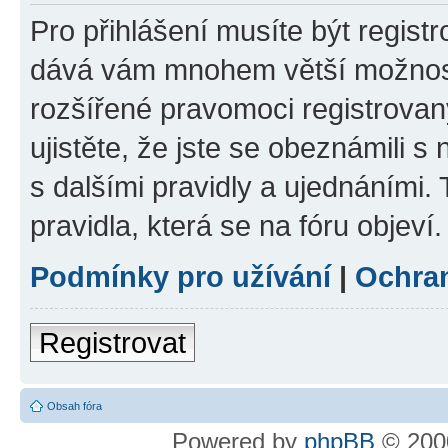
Pro přihlášení musíte být registr
dává vám mnohem větší možnosti
rozšířené pravomoci registrovan
ujistěte, že jste se obeznámili s
s dalšími pravidly a ujednáními. T
pravidla, která se na fóru objeví.
Podmínky pro užívání
|
Ochra
Registrovat
Obsah fóra
Powered by
phpBB
© 2000