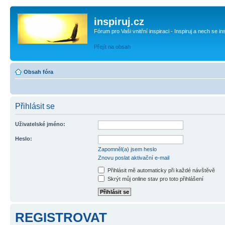
inspiruj.cz
Fórum pro Vaši vnitřní inspiraci - Inspiruj a nech se in
Přejít na obsah
Obsah fóra
Přihlásit se
Uživatelské jméno:
Heslo:
Zapomněl(a) jsem heslo
Znovu poslat aktivační e-mail
Přihlásit mě automaticky při každé návštěvě
Skrýt můj online stav pro toto přihlášení
REGISTROVAT