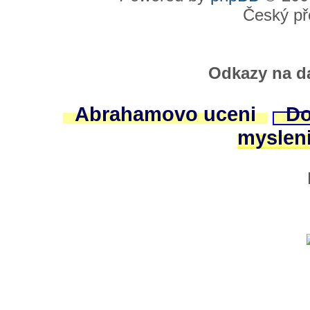
Český př
Odkazy na da
Abrahamovo uceni
Do
myslen