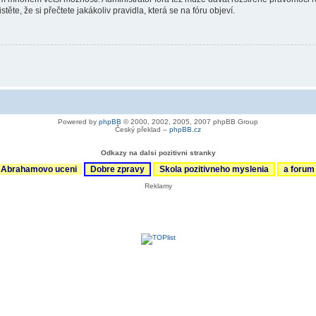
ěte, že si přečtete jakákoliv pravidla, která se na fóru objeví.
Powered by
phpBB
© 2000, 2002, 2005, 2007 phpBB Group
Český překlad –
phpBB.cz
Odkazy na dalsi pozitivni stranky
Abrahamovo uceni
Dobre zpravy
Skola pozitivneho myslenia
a foru
Reklamy