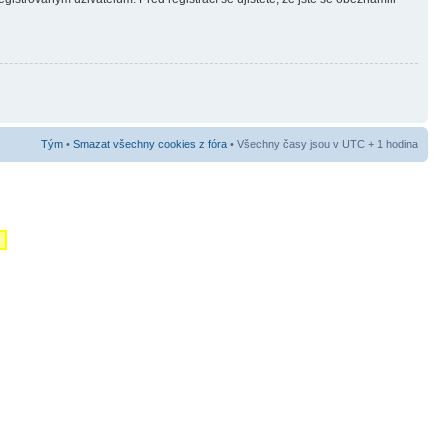
Tým
•
Smazat všechny cookies z fóra
• Všechny časy jsou v UTC + 1 hodina
m