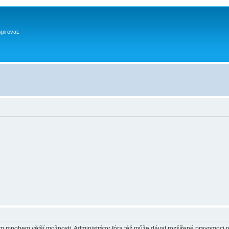
spirovat.
vám mnohem větší možnosti. Administrátor fóra též může dávat rozšířené pravomoci re