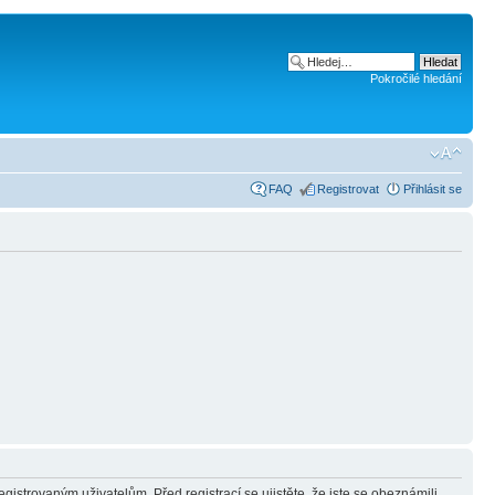
Pokročilé hledání
FAQ
Registrovat
Přihlásit se
gistrovaným uživatelům. Před registrací se ujistěte, že jste se obeznámili