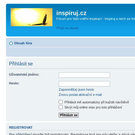
inspiruj.cz
Fórum pro Vaši vnitřní inspiraci - Inspiruj a nech se in
Přejít na obsah
Obsah fóra
Přihlásit se
Uživatelské jméno:
Heslo:
Zapomněl(a) jsem heslo
Znovu poslat aktivační e-mail
Přihlásit mě automaticky při každé návštěvě
Skrýt můj online stav pro toto přihlášení
REGISTROVAT
Pro přihlášení musíte být registrován. Registrace trvá jen pár vteřin a dává 