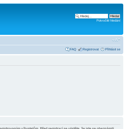
Pokročilé hledání
FAQ
Registrovat
Přihlásit se
gistrovaným uživatelům. Před registrací se ujistěte, že jste se obeznámili