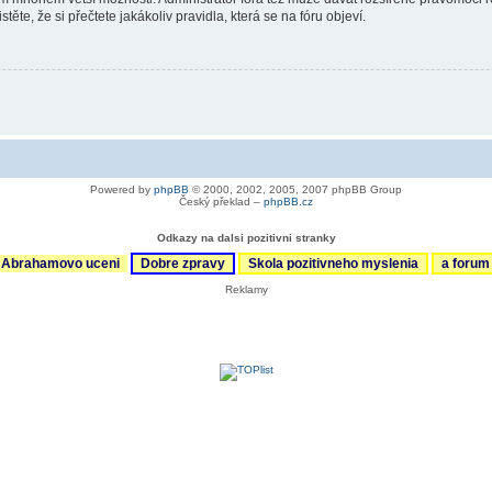
ěte, že si přečtete jakákoliv pravidla, která se na fóru objeví.
Powered by
phpBB
© 2000, 2002, 2005, 2007 phpBB Group
Český překlad –
phpBB.cz
Odkazy na dalsi pozitivni stranky
Abrahamovo uceni
Dobre zpravy
Skola pozitivneho myslenia
a foru
Reklamy