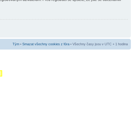
Tým
•
Smazat všechny cookies z fóra
• Všechny časy jsou v UTC + 1 hodina
m