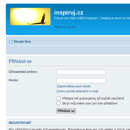
inspiruj.cz
Fórum pro Vaši vnitřní inspiraci - Inspiruj a nech se in
Přejít na obsah
Obsah fóra
Přihlásit se
Uživatelské jméno:
Heslo:
Zapomněl(a) jsem heslo
Znovu poslat aktivační e-mail
Přihlásit mě automaticky při každé návštěvě
Skrýt můj online stav pro toto přihlášení
REGISTROVAT
Pro přihlášení musíte být registrován. Registrace trvá jen pár vteřin a dává 