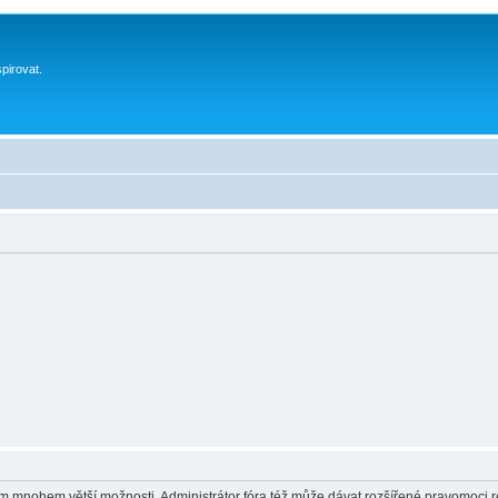
spirovat.
vám mnohem větší možnosti. Administrátor fóra též může dávat rozšířené pravomoci re