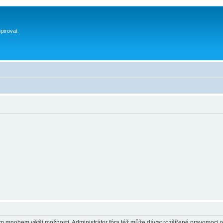
spirovat.
vám mnohem větší možnosti. Administrátor fóra též může dávat rozšířené pravomoci re