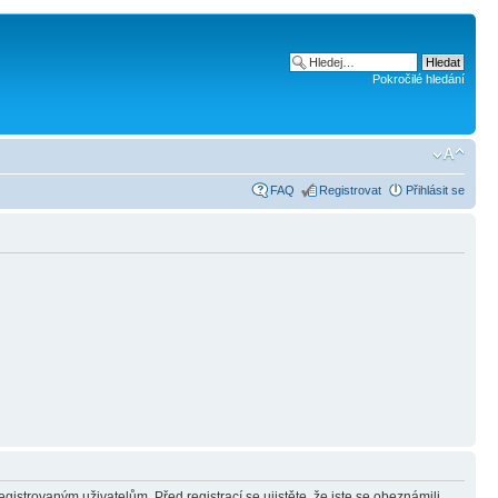
Pokročilé hledání
FAQ
Registrovat
Přihlásit se
gistrovaným uživatelům. Před registrací se ujistěte, že jste se obeznámili