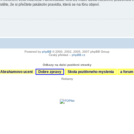
ěte, že si přečtete jakákoliv pravidla, která se na fóru objeví.
Powered by
phpBB
© 2000, 2002, 2005, 2007 phpBB Group
Český překlad –
phpBB.cz
Odkazy na dalsi pozitivni stranky
Abrahamovo uceni
Dobre zpravy
Skola pozitivneho myslenia
a foru
Reklamy