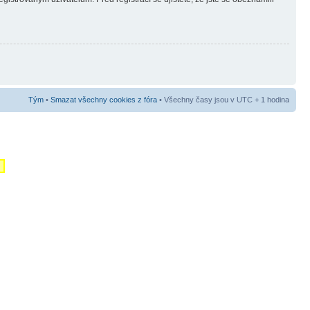
Tým
•
Smazat všechny cookies z fóra
• Všechny časy jsou v UTC + 1 hodina
m