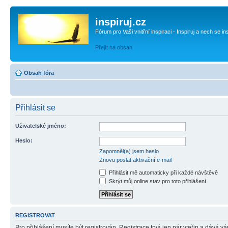
inspiruj.cz
Fórum pro Vaši vnitřní inspiraci - Inspiruj a nech se in
Přejít na obsah
Obsah fóra
Přihlásit se
Uživatelské jméno:
Heslo:
Zapomněl(a) jsem heslo
Znovu poslat aktivační e-mail
Přihlásit mě automaticky při každé návštěvě
Skrýt můj online stav pro toto přihlášení
REGISTROVAT
Pro přihlášení musíte být registrován. Registrace trvá jen pár vteřin a dává 