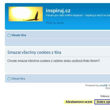
inspiruj.cz
Fórum pro Vaši vnitřní inspiraci - Inspiruj a nech se in
Přejít na obsah
Obsah fóra
Smazat všechny cookies z fóra
Chcete smazat všechna cookies z vašeho disku uložená tímto fórem?
Obsah fóra
Powered by
phpBB
©
Čes
Odkazy 
Abrahamovo uceni
Dobre zp