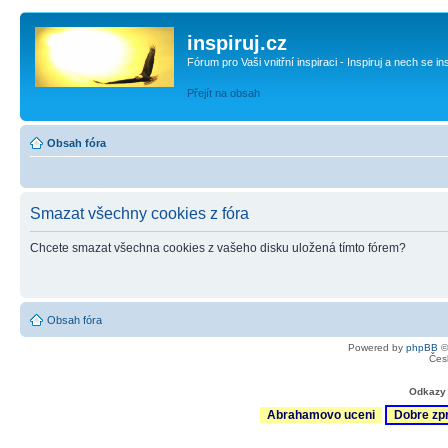
inspiruj.cz
Fórum pro Vaši vnitřní inspiraci - Inspiruj a nech se in
Přejít na obsah
Obsah fóra
Smazat všechny cookies z fóra
Chcete smazat všechna cookies z vašeho disku uložená tímto fórem?
Obsah fóra
Powered by
phpBB
©
Čes
Odkazy 
Abrahamovo uceni
Dobre zp