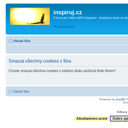
inspiruj.cz
Fórum pro Vaši vnitřní inspiraci - Inspiruj a nech se in
Přejít na obsah
Obsah fóra
Smazat všechny cookies z fóra
Chcete smazat všechna cookies z vašeho disku uložená tímto fórem?
Obsah fóra
Powered by
phpBB
©
Čes
Odkazy 
Abrahamovo uceni
Dobre zp