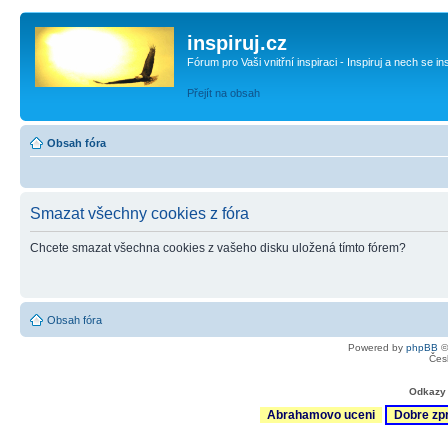
inspiruj.cz
Fórum pro Vaši vnitřní inspiraci - Inspiruj a nech se in
Přejít na obsah
Obsah fóra
Smazat všechny cookies z fóra
Chcete smazat všechna cookies z vašeho disku uložená tímto fórem?
Obsah fóra
Powered by
phpBB
©
Čes
Odkazy 
Abrahamovo uceni
Dobre zp