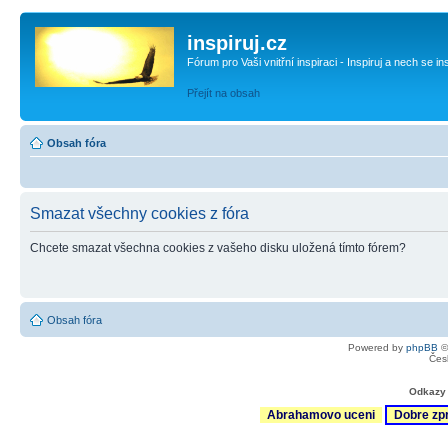
inspiruj.cz
Fórum pro Vaši vnitřní inspiraci - Inspiruj a nech se in
Přejít na obsah
Obsah fóra
Smazat všechny cookies z fóra
Chcete smazat všechna cookies z vašeho disku uložená tímto fórem?
Obsah fóra
Powered by
phpBB
©
Čes
Odkazy 
Abrahamovo uceni
Dobre zp