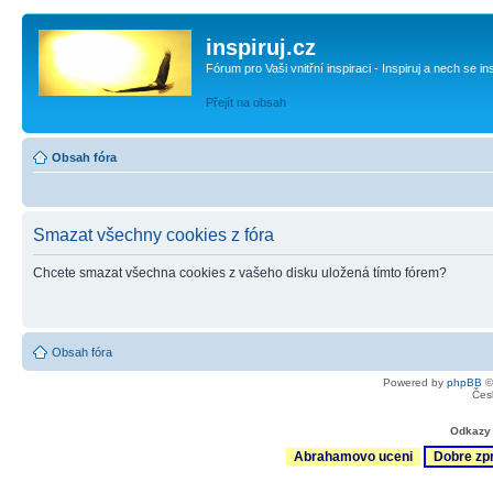
inspiruj.cz
Fórum pro Vaši vnitřní inspiraci - Inspiruj a nech se in
Přejít na obsah
Obsah fóra
Smazat všechny cookies z fóra
Chcete smazat všechna cookies z vašeho disku uložená tímto fórem?
Obsah fóra
Powered by
phpBB
©
Čes
Odkazy 
Abrahamovo uceni
Dobre zp