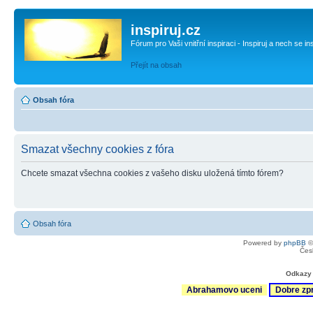
inspiruj.cz
Fórum pro Vaši vnitřní inspiraci - Inspiruj a nech se in
Přejít na obsah
Obsah fóra
Smazat všechny cookies z fóra
Chcete smazat všechna cookies z vašeho disku uložená tímto fórem?
Obsah fóra
Powered by
phpBB
©
Čes
Odkazy 
Abrahamovo uceni
Dobre zp