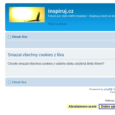
inspiruj.cz
Fórum pro Vaši vnitřní inspiraci - Inspiruj a nech se in
Přejít na obsah
Obsah fóra
Smazat všechny cookies z fóra
Chcete smazat všechna cookies z vašeho disku uložená tímto fórem?
Obsah fóra
Powered by
phpBB
©
Čes
Odkazy 
Abrahamovo uceni
Dobre zp